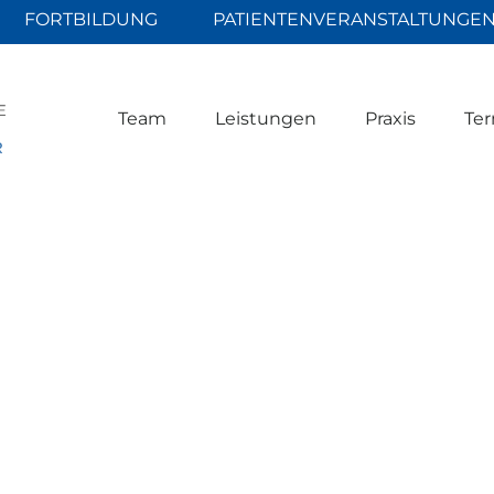
FORTBILDUNG
PATIENTENVERANSTALTUNGE
Team
Leistungen
Praxis
Ter
rung
n gemäß Artikel 4 Abs. 7 DSGVO
herapie