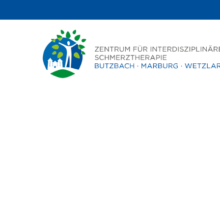
Datenschutzerklä
Name und Kontakt des Verantwortliche
Firma:
Zentrum für interdisziplinäre Schmerzt
Schlossplatz 4, 35510 Butzbach
Telefon: 06033 – 9730360