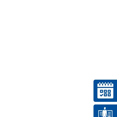
s die personenbezogenen Daten ohne
on zugeordnet werden können, sofern
anisatorischen Maßnahmen unterliegen,
tifizierbaren natürlichen Person
mten Kriterien zugänglich sind,
ografischen Gesichtspunkten geordnet
ndere Stelle, die allein oder gemeinsam
ntscheidet; sind die Zwecke und Mittel
, so können der Verantwortliche
 dem Recht der Mitgliedstaaten