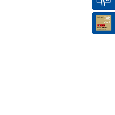
er andere Stelle, die personenbezogene
re Stelle, denen personenbezogene Daten
nicht. Behörden, die im Rahmen eines
taaten möglicherweise
dieser Daten durch die genannten
cken der Verarbeitung.
lle, außer der betroffenen Person, dem
n Verantwortung des Verantwortlichen
informierter Weise und unmissverständlich